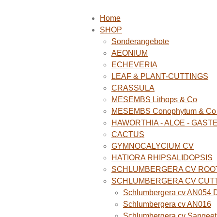
Home
SHOP
Sonderangebote
AEONIUM
ECHEVERIA
LEAF & PLANT-CUTTINGS
CRASSULA
MESEMBS Lithops & Co
MESEMBS Conophytum & Co (
HAWORTHIA - ALOE - GAST
CACTUS
GYMNOCALYCIUM CV
HATIORA RHIPSALIDOPSIS
SCHLUMBERGERA CV ROO
SCHLUMBERGERA CV CUT
Schlumbergera cv AN054 D
Schlumbergera cv AN016
Schlumbergera cv Sangeet