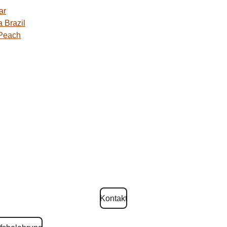
ar
 Brazil
 Peach
Kontakt