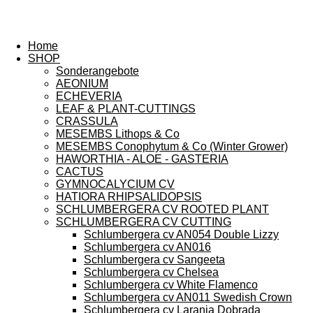
Home
SHOP
Sonderangebote
AEONIUM
ECHEVERIA
LEAF & PLANT-CUTTINGS
CRASSULA
MESEMBS Lithops & Co
MESEMBS Conophytum & Co (Winter Grower)
HAWORTHIA - ALOE - GASTERIA
CACTUS
GYMNOCALYCIUM CV
HATIORA RHIPSALIDOPSIS
SCHLUMBERGERA CV ROOTED PLANT
SCHLUMBERGERA CV CUTTING
Schlumbergera cv AN054 Double Lizzy
Schlumbergera cv AN016
Schlumbergera cv Sangeeta
Schlumbergera cv Chelsea
Schlumbergera cv White Flamenco
Schlumbergera cv AN011 Swedish Crown
Schlumbergera cv Laranja Dobrada