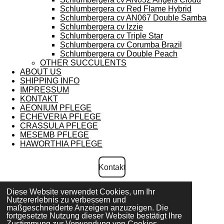
Schlumbergera cv Red Flame Hybrid
Schlumbergera cv AN067 Double Samba
Schlumbergera cv Izzie
Schlumbergera cv Triple Star
Schlumbergera cv Corumba Brazil
Schlumbergera cv Double Peach
OTHER SUCCULENTS
ABOUT US
SHIPPING INFO
IMPRESSUM
KONTAKT
AEONIUM PFLEGE
ECHEVERIA PFLEGE
CRASSULA PFLEGE
MESEMB PFLEGE
HAWORTHIA PFLEGE
Kontakt
Diese Website verwendet Cookies, um Ihr
AGB und Widerrufsbelehrung
Nutzererlebnis zu verbessern und
maßgeschneiderte Anzeigen anzuzeigen. Die
fortgesetzte Nutzung dieser Website bestätigt Ihre
Zustimmung zur Verwendung von Cookies.