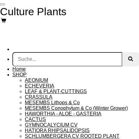
Zum
Culture Plants
Hauptinhalt
springen
Home
SHOP
AEONIUM
ECHEVERIA
LEAF & PLANT-CUTTINGS
CRASSULA
MESEMBS Lithops & Co
MESEMBS Conophytum & Co (Winter Grower)
HAWORTHIA - ALOE - GASTERIA
CACTUS
GYMNOCALYCIUM CV
HATIORA RHIPSALIDOPSIS
SCHLUMBERGERA CV ROOTED PLANT