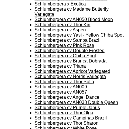
Schlumbergera x Exotica
Schlumbergera cv Madame Butterfly
Variegata
Schlumbergera cv AN050 Blood Moon
Schlumbergera cv Thor Kiri
Schlumbergera cv Aspen
Schlumbergera cv Yasi - Yellow Chiba Spot
Schlumbergera cv Samba Brazil
Schlumbergera cv Pink Rose
Schlumbergera cv Double Frosted
Schlumbergera cv Chiba Spot
Schlumbergera cv Branca Dobrada
Schlumbergera cv Triana
Schlumbergera cv Apricot Variegated
Schlumbergera cv Norris Variegata
Schlumbergera cv Thor Sofia
Schlumbergera cv AN009
Schlumbergera cv AN057
Schlumbergera cv Angel Dance
Schlumbergera cv AN038 Double Queen
Schlumbergera cv Purple Janus
Schlumbergera cv Thor Olga
Schlumbergera cv Campinas Brazil
Schlumbergera cv Thor Sharon
Schlumbergera cv White Rose