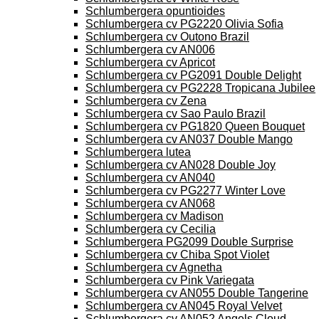
Schlumbergera opuntioides
Schlumbergera cv PG2220 Olivia Sofia
Schlumbergera cv Outono Brazil
Schlumbergera cv AN006
Schlumbergera cv Apricot
Schlumbergera cv PG2091 Double Delight
Schlumbergera cv PG2228 Tropicana Jubilee
Schlumbergera cv Zena
Schlumbergera cv Sao Paulo Brazil
Schlumbergera cv PG1820 Queen Bouquet
Schlumbergera cv AN037 Double Mango
Schlumbergera lutea
Schlumbergera cv AN028 Double Joy
Schlumbergera cv AN040
Schlumbergera cv PG2277 Winter Love
Schlumbergera cv AN068
Schlumbergera cv Madison
Schlumbergera cv Cecilia
Schlumbergera PG2099 Double Surprise
Schlumbergera cv Chiba Spot Violet
Schlumbergera cv Agnetha
Schlumbergera cv Pink Variegata
Schlumbergera cv AN055 Double Tangerine
Schlumbergera cv AN045 Royal Velvet
Schlumbergera cv AN052 Angels Cloud